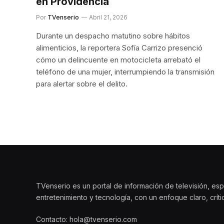
en Providencia
Por
TVenserio
Abril 21, 2026
Durante un despacho matutino sobre hábitos
alimenticios, la reportera Sofía Carrizo presenció
cómo un delincuente en motocicleta arrebató el
teléfono de una mujer, interrumpiendo la transmisión
para alertar sobre el delito.
TVenserio es un portal de información de televisión, esp
entretenimiento y tecnología, con un enfoque claro, crít
Contacto: hola@tvenserio.com