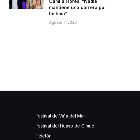
Camila Flores: “Nadie
mantiene una carrera por
lástima”
Agosto 7, 2026
Festival de Viña del Mar
Festival del Huaso de Olmué
Teletón