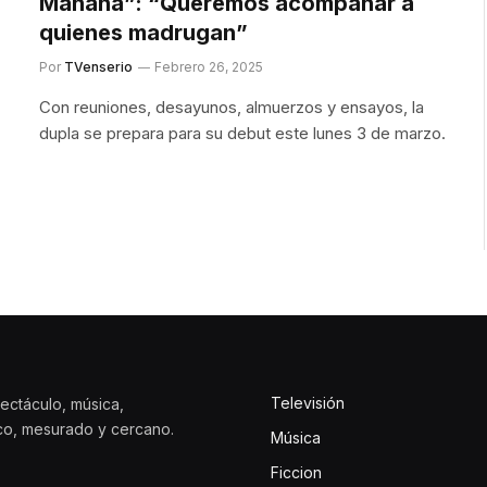
Mañana”: “Queremos acompañar a
quienes madrugan”
Por
TVenserio
Febrero 26, 2025
Con reuniones, desayunos, almuerzos y ensayos, la
dupla se prepara para su debut este lunes 3 de marzo.
Televisión
ectáculo, música,
ico, mesurado y cercano.
Música
Ficcion