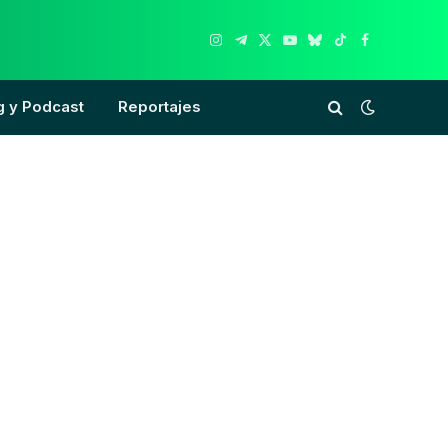
Instagram
Telegram
X
YouTube
Bluesky
TikTok
Facebook
(Twitter)
g y Podcast
Reportajes