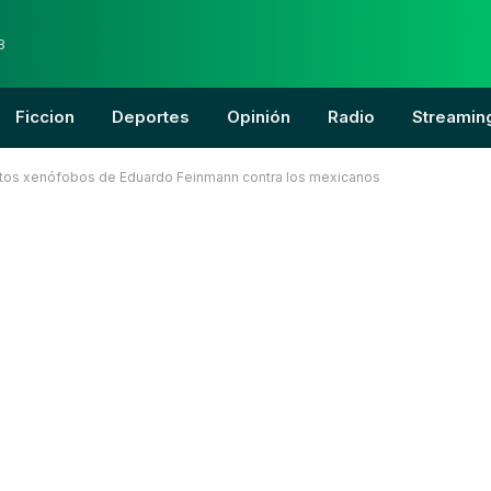
8
Ficcion
Deportes
Opinión
Radio
Streamin
nsultos xenófobos de Eduardo Feinmann contra los mexicanos