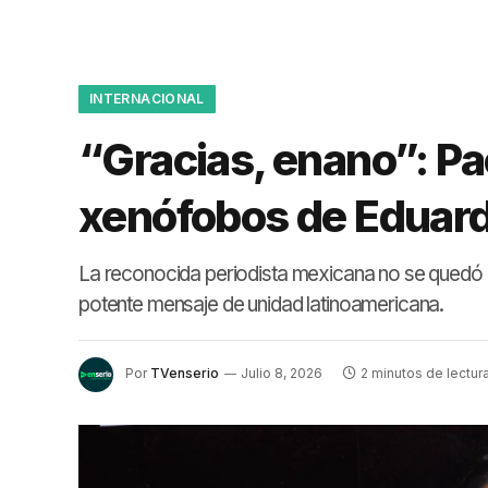
INTERNACIONAL
“Gracias, enano”: Pao
xenófobos de Eduard
La reconocida periodista mexicana no se quedó c
potente mensaje de unidad latinoamericana.
Por
TVenserio
Julio 8, 2026
2 minutos de lectur