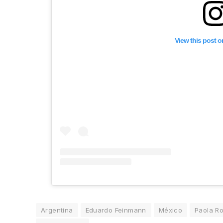
View this post 
Argentina
Eduardo Feinmann
México
Paola Ro