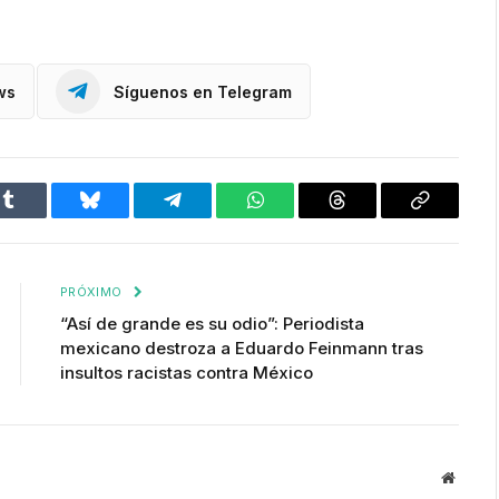
ws
Síguenos en Telegram
Tumblr
Bluesky
Telegram
WhatsApp
Threads
Copiar
enlace
PRÓXIMO
“Así de grande es su odio”: Periodista
mexicano destroza a Eduardo Feinmann tras
insultos racistas contra México
Websit