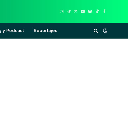
Instagram
Telegram
X
YouTube
Bluesky
TikTok
Facebook
(Twitter)
g y Podcast
Reportajes