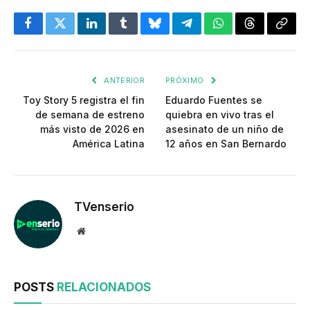
Facebook
Twitter
LinkedIn
Tumblr
Bluesky
Telegram
WhatsApp
Threads
Copia
enlac
ANTERIOR
PRÓXIMO
Toy Story 5 registra el fin
Eduardo Fuentes se
de semana de estreno
quiebra en vivo tras el
más visto de 2026 en
asesinato de un niño de
América Latina
12 años en San Bernardo
TVenserio
Website
POSTS
RELACIONADOS