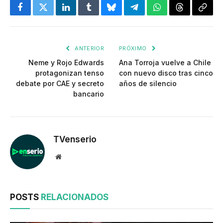
Facebook
Twitter
LinkedIn
Tumblr
Bluesky
Telegram
WhatsApp
Threads
Copia
enlac
ANTERIOR
PRÓXIMO
Neme y Rojo Edwards
Ana Torroja vuelve a Chile
protagonizan tenso
con nuevo disco tras cinco
debate por CAE y secreto
años de silencio
bancario
TVenserio
Website
POSTS
RELACIONADOS