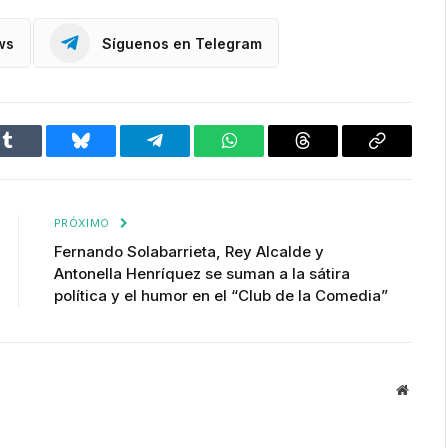
ws
Síguenos en Telegram
Tumblr
Bluesky
Telegram
WhatsApp
Threads
Copiar
enlace
PRÓXIMO
Fernando Solabarrieta, Rey Alcalde y
Antonella Henríquez se suman a la sátira
política y el humor en el “Club de la Comedia”
Websit