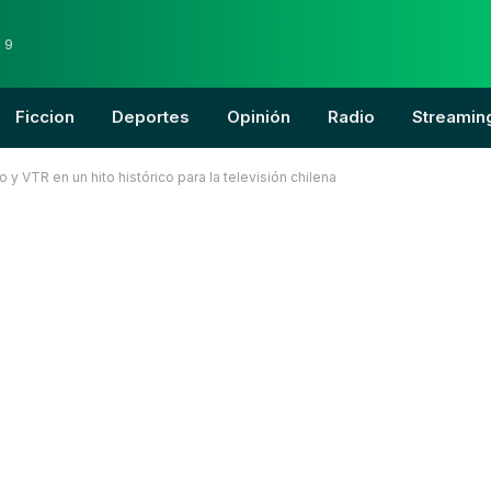
 9
Ficcion
Deportes
Opinión
Radio
Streamin
o y VTR en un hito histórico para la televisión chilena