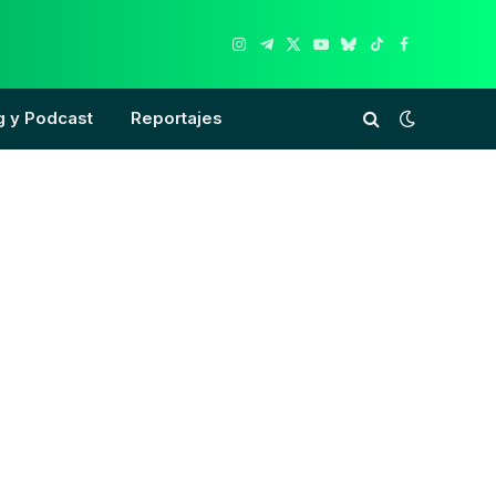
Instagram
Telegram
X
YouTube
Bluesky
TikTok
Facebook
(Twitter)
g y Podcast
Reportajes