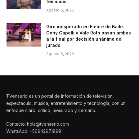
femicidio
Agosto 6, 2026
Giro inesperado en Fiebre de Baile:
Cony Capelli y Vale Roth pasan ambas
a la final por decisión unánime del
jurado
Agosto 6, 2026
TVenserio es un portal de información de televisión,
espectáculo, música, entretenimiento y tecnología, con un
enfoque claro, crítico, mesurado y cercano.
Contacto: hola@tvenserio.com
WhatsApp: +56942971899