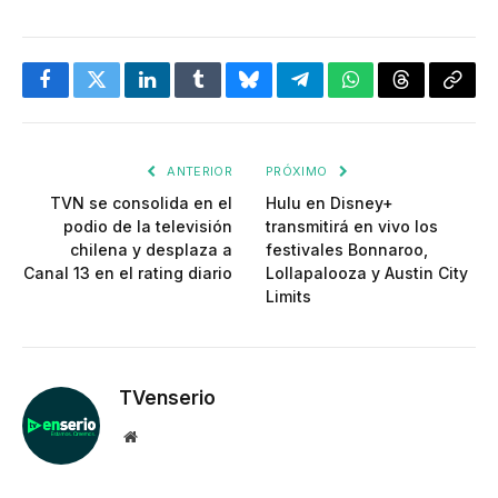
Facebook
Twitter
LinkedIn
Tumblr
Bluesky
Telegram
WhatsApp
Threads
Copia
enlac
ANTERIOR
PRÓXIMO
TVN se consolida en el
Hulu en Disney+
podio de la televisión
transmitirá en vivo los
chilena y desplaza a
festivales Bonnaroo,
Canal 13 en el rating diario
Lollapalooza y Austin City
Limits
TVenserio
Website