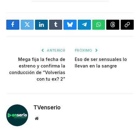
Facebook
Twitter
LinkedIn
Tumblr
Bluesky
Telegram
WhatsApp
Threads
Copia
enlac
ANTERIOR
PRÓXIMO
Mega fija la fecha de
Eso de ser sensuales lo
estreno y confirma la
llevan en la sangre
conducción de “Volverías
con tu ex? 2”
TVenserio
Website