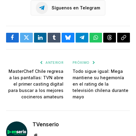
Síguenos en Telegram
Facebook
Twitter
LinkedIn
Tumblr
Bluesky
Telegram
WhatsApp
Threads
Copia
enlac
ANTERIOR
PRÓXIMO
MasterChef Chile regresa
Todo sigue igual: Mega
a las pantallas: TVN abre
mantiene su hegemonía
el primer casting digital
en el rating de la
para buscar a los mejores
televisión chilena durante
cocineros amateurs
mayo
TVenserio
Website