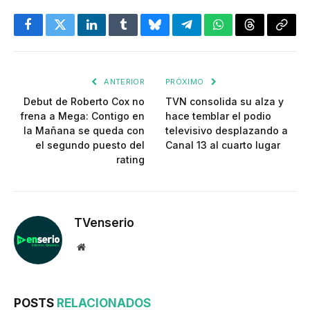
Facebook
Twitter
LinkedIn
Tumblr
Bluesky
Telegram
WhatsApp
Threads
Copia
enlac
ANTERIOR
PRÓXIMO
Debut de Roberto Cox no
TVN consolida su alza y
frena a Mega: Contigo en
hace temblar el podio
la Mañana se queda con
televisivo desplazando a
el segundo puesto del
Canal 13 al cuarto lugar
rating
TVenserio
Website
POSTS
RELACIONADOS