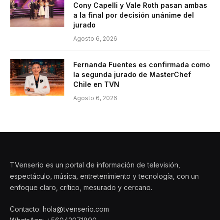
Cony Capelli y Vale Roth pasan ambas
a la final por decisión unánime del
jurado
Agosto 6, 2026
Fernanda Fuentes es confirmada como
la segunda jurado de MasterChef
Chile en TVN
Agosto 6, 2026
TVenserio es un portal de información de televisión,
espectáculo, música, entretenimiento y tecnología, con un
enfoque claro, crítico, mesurado y cercano.
Contacto: hola@tvenserio.com