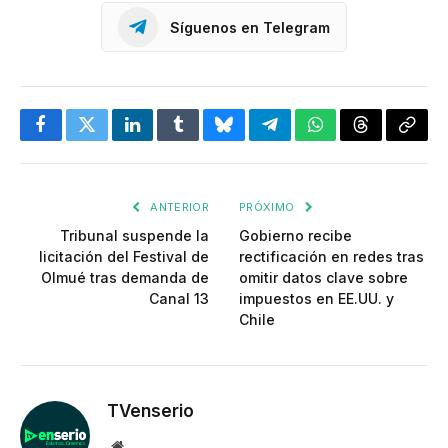
Síguenos en Telegram
Facebook
Twitter
LinkedIn
Tumblr
Bluesky
Telegram
WhatsApp
Threads
Copia
enlac
ANTERIOR
PRÓXIMO
Tribunal suspende la
Gobierno recibe
licitación del Festival de
rectificación en redes tras
Olmué tras demanda de
omitir datos clave sobre
Canal 13
impuestos en EE.UU. y
Chile
TVenserio
Website