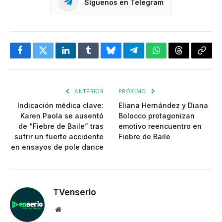
Síguenos en Telegram
Facebook
Twitter
LinkedIn
Tumblr
Bluesky
Telegram
WhatsApp
Threads
Copia
enlac
ANTERIOR
PRÓXIMO
Indicación médica clave:
Eliana Hernández y Diana
Karen Paola se ausentó
Bolocco protagonizan
de “Fiebre de Baile” tras
emotivo reencuentro en
sufrir un fuerte accidente
Fiebre de Baile
en ensayos de pole dance
TVenserio
Website