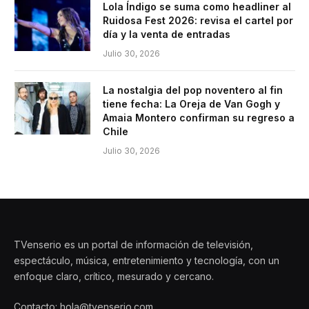
Lola Índigo se suma como headliner al
Ruidosa Fest 2026: revisa el cartel por
día y la venta de entradas
Julio 30, 2026
La nostalgia del pop noventero al fin
tiene fecha: La Oreja de Van Gogh y
Amaia Montero confirman su regreso a
Chile
Julio 30, 2026
TVenserio es un portal de información de televisión,
espectáculo, música, entretenimiento y tecnología, con un
enfoque claro, crítico, mesurado y cercano.
Contacto: hola@tvenserio.com