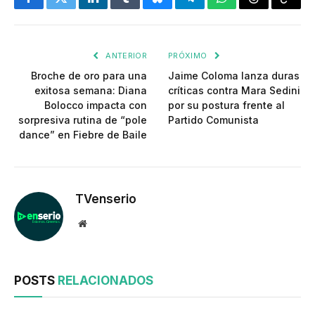
Facebook
Twitter
LinkedIn
Tumblr
Bluesky
Telegram
WhatsApp
Threads
Copia
enlac
ANTERIOR
PRÓXIMO
Broche de oro para una
Jaime Coloma lanza duras
exitosa semana: Diana
críticas contra Mara Sedini
Bolocco impacta con
por su postura frente al
sorpresiva rutina de “pole
Partido Comunista
dance” en Fiebre de Baile
TVenserio
Website
POSTS
RELACIONADOS