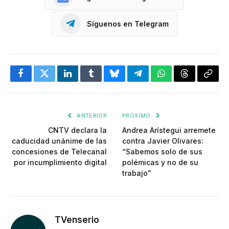
Síguenos en Telegram
Facebook
Twitter
LinkedIn
Tumblr
Bluesky
Telegram
WhatsApp
Threads
Copia
enlac
ANTERIOR
PRÓXIMO
CNTV declara la
Andrea Arístegui arremete
caducidad unánime de las
contra Javier Olivares:
concesiones de Telecanal
“Sabemos solo de sus
por incumplimiento digital
polémicas y no de su
trabajo”
TVenserio