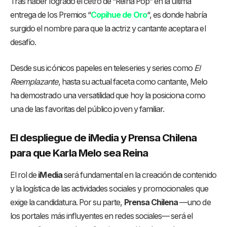
Tras haber logrado el cetro de “Reina Pop” en la última
entrega de los Premios “
Copihue de Oro
“, es donde habría
surgido el nombre para que la actriz y cantante aceptara el
desafío.
Desde sus icónicos papeles en teleseries y series como
El
Reemplazante
, hasta su actual faceta como cantante, Melo
ha demostrado una versatilidad que hoy la posiciona como
una de las favoritas del público joven y familiar.
El despliegue de iMedia y Prensa Chilena
para que Karla Melo sea Reina
El rol de
iMedia
será fundamental en la creación de contenido
y la logística de las actividades sociales y promocionales que
exige la candidatura. Por su parte,
Prensa Chilena
—uno de
los portales más influyentes en redes sociales— será el