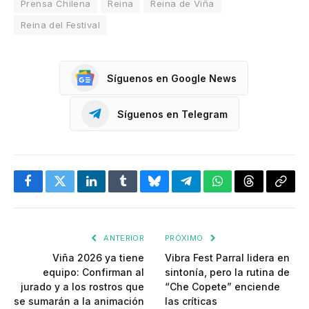
Prensa Chilena
Reina
Reina de Viña
Reina del Festival
Síguenos en Google News
Síguenos en Telegram
Facebook
Twitter
LinkedIn
Tumblr
Bluesky
Telegram
WhatsApp
Threads
Copia
enlac
ANTERIOR
PRÓXIMO
Viña 2026 ya tiene
Vibra Fest Parral lidera en
equipo: Confirman al
sintonía, pero la rutina de
jurado y a los rostros que
“Che Copete” enciende
se sumarán a la animación
las críticas