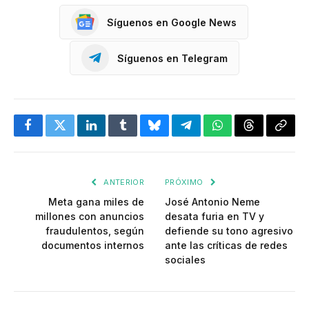
Síguenos en Google News
Síguenos en Telegram
Facebook
Twitter
LinkedIn
Tumblr
Bluesky
Telegram
WhatsApp
Threads
Copia
enlac
ANTERIOR
PRÓXIMO
Meta gana miles de
José Antonio Neme
millones con anuncios
desata furia en TV y
fraudulentos, según
defiende su tono agresivo
documentos internos
ante las críticas de redes
sociales