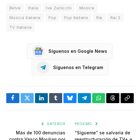
Belve
Italia
Iva Zanicchi
Música
Música italiana
Pop
Pop italiano
Rai
Rai 2
TV Italiana
Síguenos en Google News
Síguenos en Telegram
Facebook
Twitter
LinkedIn
Tumblr
Bluesky
Telegram
WhatsApp
Threads
Copia
enlac
ANTERIOR
PRÓXIMO
Más de 100 denuncias
“Sígueme” se salvaría de
contra Vasco Moulian por
reestructuración de TV+ a