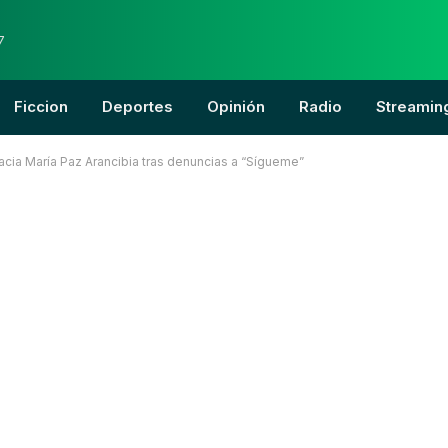
7
Ficcion
Deportes
Opinión
Radio
Streamin
 hacia María Paz Arancibia tras denuncias a “Sígueme”