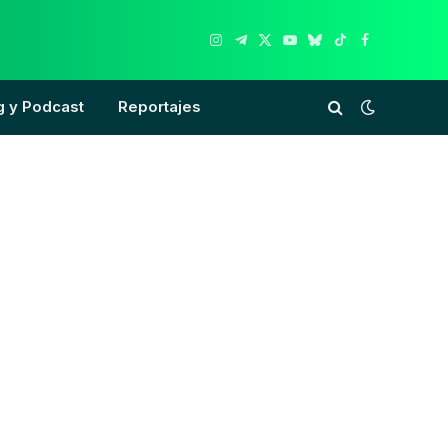
Instagram
Telegram
X
YouTube
Bluesky
TikTok
Facebook
(Twitter)
g y Podcast
Reportajes