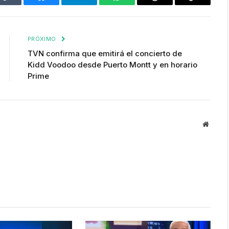
Tumblr
Bluesky
Telegram
WhatsApp
Threads
Copiar
enlace
PRÓXIMO
TVN confirma que emitirá el concierto de
Kidd Voodoo desde Puerto Montt y en horario
Prime
Websit