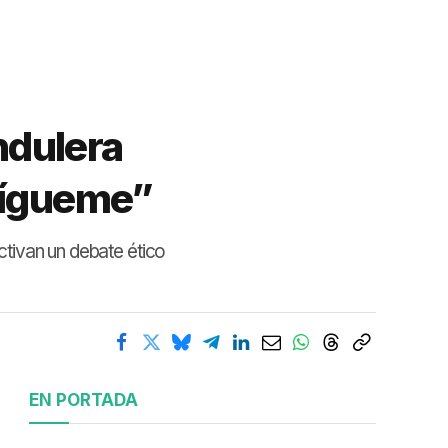
ndulera
“Sígueme”
activan un debate ético
EN PORTADA