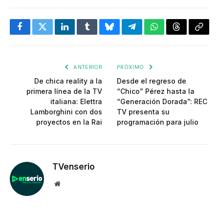
Facebook
Twitter
LinkedIn
Tumblr
Bluesky
Telegram
WhatsApp
Threads
Copia
enlac
ANTERIOR
PRÓXIMO
De chica reality a la
Desde el regreso de
primera línea de la TV
“Chico” Pérez hasta la
italiana: Elettra
“Generación Dorada”: REC
Lamborghini con dos
TV presenta su
proyectos en la Rai
programación para julio
TVenserio
Website