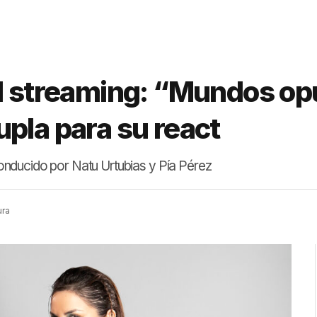
el streaming: “Mundos o
pla para su react
 conducido por Natu Urtubias y Pía Pérez
ura