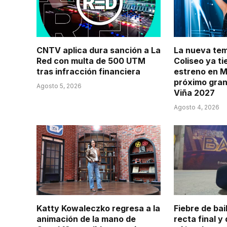
CNTV aplica dura sanción a La
La nueva te
Red con multa de 500 UTM
Coliseo ya t
tras infracción financiera
estreno en M
próximo gran
Agosto 5, 2026
Viña 2027
Agosto 4, 2026
Katty Kowaleczko regresa a la
Fiebre de bai
animación de la mano de
recta final y