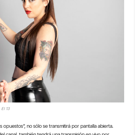
El 13
opuestos”, no sólo se transmitirá por pantalla abierta.
 del canal, también tendrá una transmisión en vivo por