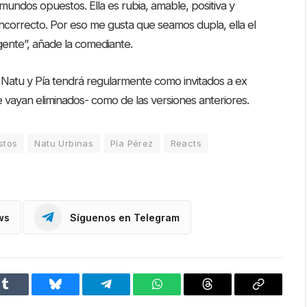
undos opuestos. Ella es rubia, amable, positiva y
 incorrecto. Por eso me gusta que seamos dupla, ella el
gente”, añade la comediante.
 Natu y Pía tendrá regularmente como invitados a ex
se vayan eliminados- como de las versiones anteriores.
stos
Natu Urbinas
Pía Pérez
Reacts
ws
Síguenos en Telegram
Tumblr
Bluesky
Telegram
WhatsApp
Threads
Copiar