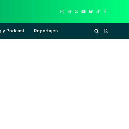
Instagram
Telegram
X
YouTube
Bluesky
TikTok
Facebook
(Twitter)
g y Podcast
Reportajes