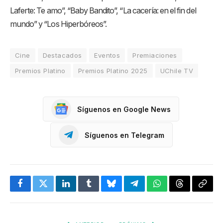
Laferte: Te amo”, “Baby Bandito”, “La cacería: en el fin del
mundo” y “Los Hiperbóreos”.
Cine
Destacados
Eventos
Premiaciones
Premios Platino
Premios Platino 2025
UChile TV
Síguenos en Google News
Síguenos en Telegram
Facebook
Twitter
LinkedIn
Tumblr
Bluesky
Telegram
WhatsApp
Threads
Copia
enlac