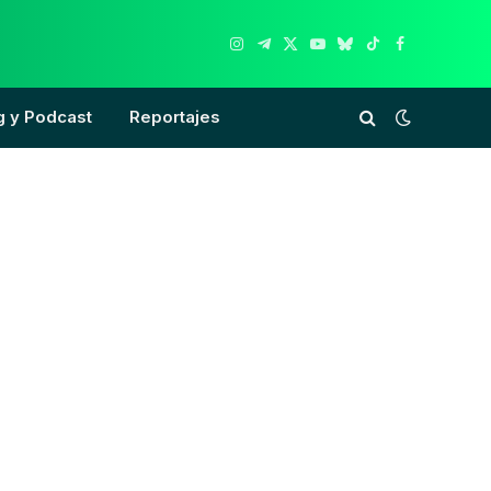
Instagram
Telegram
X
YouTube
Bluesky
TikTok
Facebook
(Twitter)
g y Podcast
Reportajes