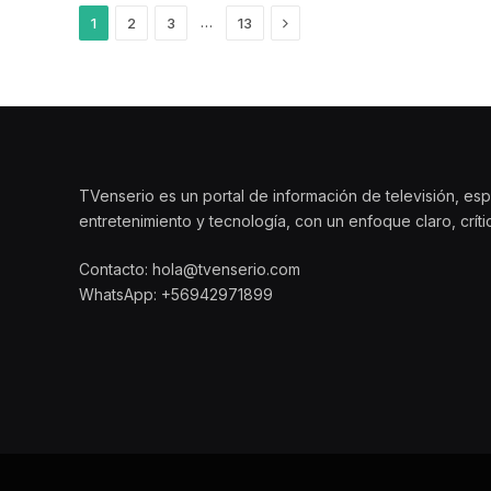
Siguiente
…
1
2
3
13
TVenserio es un portal de información de televisión, esp
entretenimiento y tecnología, con un enfoque claro, crít
Contacto: hola@tvenserio.com
WhatsApp: +56942971899