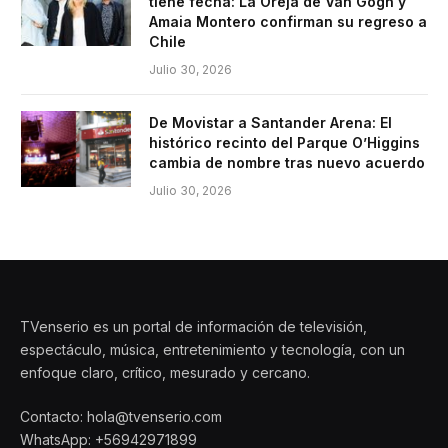
tiene fecha: La Oreja de Van Gogh y
Amaia Montero confirman su regreso a
Chile
Julio 30, 2026
De Movistar a Santander Arena: El
histórico recinto del Parque O’Higgins
cambia de nombre tras nuevo acuerdo
Julio 30, 2026
TVenserio es un portal de información de televisión,
espectáculo, música, entretenimiento y tecnología, con un
enfoque claro, crítico, mesurado y cercano.
Contacto: hola@tvenserio.com
WhatsApp: +56942971899