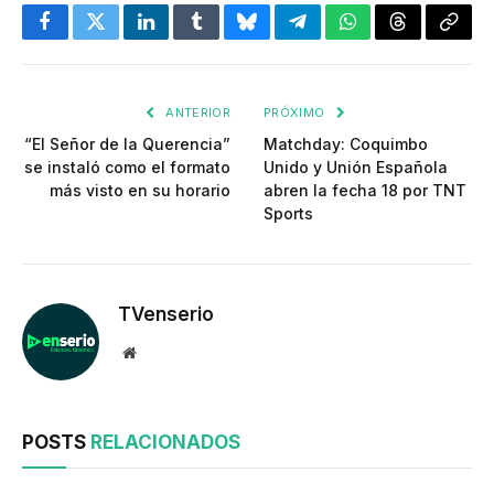
Facebook
Twitter
LinkedIn
Tumblr
Bluesky
Telegram
WhatsApp
Threads
Copia
enlac
ANTERIOR
PRÓXIMO
“El Señor de la Querencia”
Matchday: Coquimbo
se instaló como el formato
Unido y Unión Española
más visto en su horario
abren la fecha 18 por TNT
Sports
TVenserio
Website
POSTS
RELACIONADOS