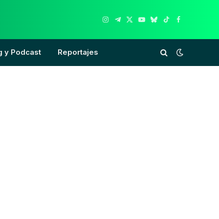
Instagram
Telegram
X
YouTube
Bluesky
TikTok
Facebook
(Twitter)
g y Podcast
Reportajes