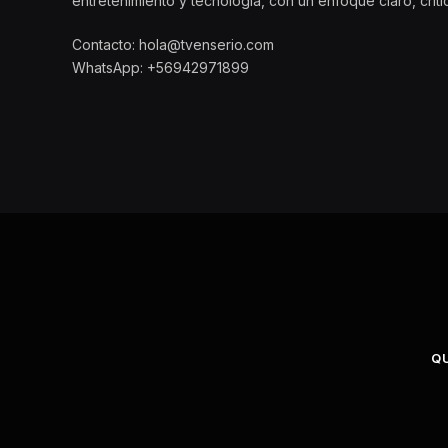
entretenimiento y tecnología, con un enfoque claro, crít
Contacto: hola@tvenserio.com
WhatsApp: +56942971899
Q