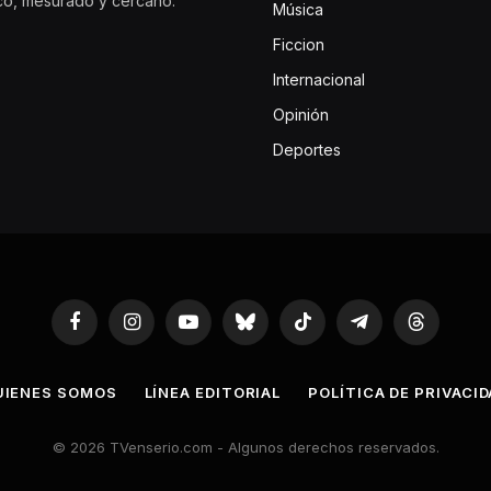
ico, mesurado y cercano.
Música
Ficcion
Internacional
Opinión
Deportes
Facebook
Instagram
YouTube
Bluesky
TikTok
Telegram
Threads
UIENES SOMOS
LÍNEA EDITORIAL
POLÍTICA DE PRIVACI
© 2026 TVenserio.com - Algunos derechos reservados.