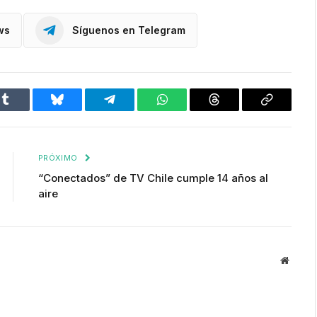
ws
Síguenos en Telegram
Tumblr
Bluesky
Telegram
WhatsApp
Threads
Copiar
enlace
PRÓXIMO
“Conectados” de TV Chile cumple 14 años al
aire
Websit