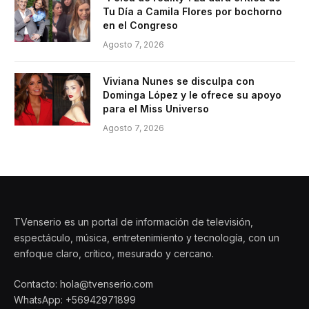
Tu Día a Camila Flores por bochorno
en el Congreso
Agosto 7, 2026
Viviana Nunes se disculpa con
Dominga López y le ofrece su apoyo
para el Miss Universo
Agosto 7, 2026
TVenserio es un portal de información de televisión,
espectáculo, música, entretenimiento y tecnología, con un
enfoque claro, crítico, mesurado y cercano.
Contacto: hola@tvenserio.com
WhatsApp: +56942971899