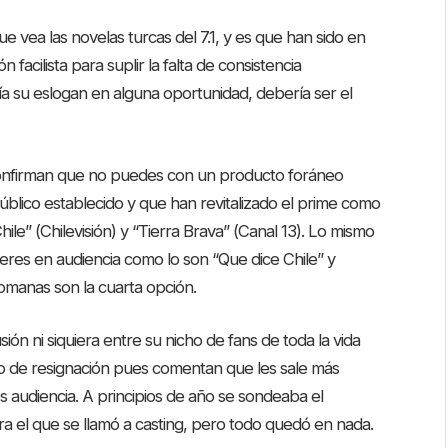
e vea las novelas turcas del 7.1, y es que han sido en
 facilista para suplir la falta de consistencia
a su eslogan en alguna oportunidad, debería ser el
confirman que no puedes con un producto foráneo
blico establecido y que han revitalizado el prime como
e” (Chilevisión) y “Tierra Brava” (Canal 13). Lo mismo
deres en audiencia como lo son “Que dice Chile” y
tomanas son la cuarta opción.
n ni siquiera entre su nicho de fans de toda la vida
ado de resignación pues comentan que les sale más
 audiencia. A principios de año se sondeaba el
 el que se llamó a casting, pero todo quedó en nada.