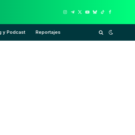
Instagram
Telegram
X
YouTube
Bluesky
TikTok
Facebook
(Twitter)
g y Podcast
Reportajes