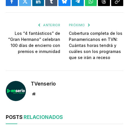
Facebook
Twitter
LinkedIn
Tumblr
Bluesky
Telegram
WhatsApp
Threads
Copia
enlac
ANTERIOR
PRÓXIMO
Los “4 fantásticos” de
Cobertura completa de los
“Gran Hermano” celebran
Panamericanos en TVN:
100 días de encierro con
Cuántas horas tendrá y
premios e inmunidad
cuáles son los programas
que se irán a receso
TVenserio
Website
POSTS
RELACIONADOS