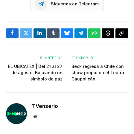
Síguenos en Telegram
Facebook
Twitter
LinkedIn
Tumblr
Bluesky
Telegram
WhatsApp
Threads
Copia
enlac
ANTERIOR
PRÓXIMO
EL UBICATEX | Del 21 al 27
Beck regresa a Chile con
de agosto: Buscando un
show propio en el Teatro
símbolo de paz
Caupolicán
TVenserio
Website