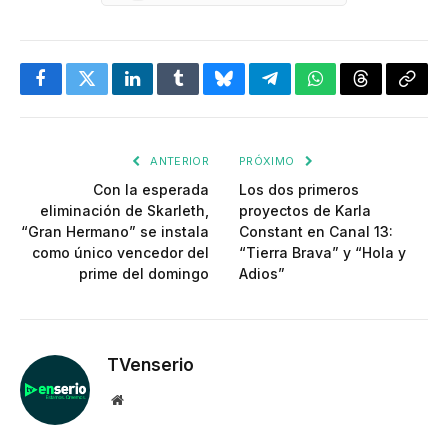
Facebook
Twitter
LinkedIn
Tumblr
Bluesky
Telegram
WhatsApp
Threads
Copia
enlac
ANTERIOR
PRÓXIMO
Con la esperada
Los dos primeros
eliminación de Skarleth,
proyectos de Karla
“Gran Hermano” se instala
Constant en Canal 13:
como único vencedor del
“Tierra Brava” y “Hola y
prime del domingo
Adios”
TVenserio
Website