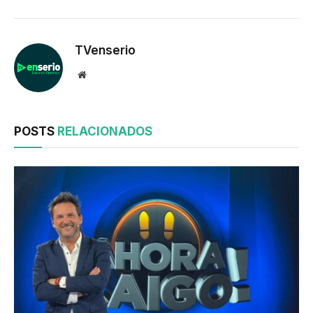
TVenserio
Website
POSTS
RELACIONADOS