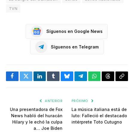
TVN
Síguenos en Google News
Síguenos en Telegram
Facebook
Twitter
LinkedIn
Tumblr
Bluesky
Telegram
WhatsApp
Threads
Copia
enlac
ANTERIOR
PRÓXIMO
Una presentadora de Fox
La música italiana está de
News habló del huracán
luto: Falleció el destacado
Hilary y le echó la culpa
intérprete Toto Cutugno
a… Joe Biden