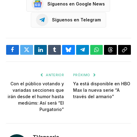
Síguenos en Google News
Síguenos en Telegram
Facebook
Twitter
LinkedIn
Tumblr
Bluesky
Telegram
WhatsApp
Threads
Copia
enlac
ANTERIOR
PRÓXIMO
Con el público votando y
Ya está disponible en HBO
variadas secciones que
Max la nueva serie “A
irán desde el humor hasta
través del armario”
mediúms: Así será “El
Purgatorio”