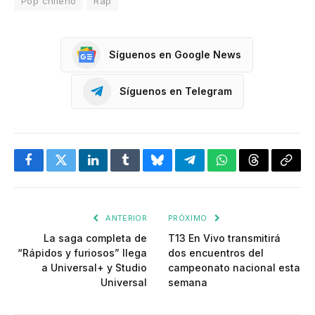
Pop chileno
Rap
Síguenos en Google News
Síguenos en Telegram
Facebook
Twitter
LinkedIn
Tumblr
Bluesky
Telegram
WhatsApp
Threads
Copia
enlac
ANTERIOR
PRÓXIMO
La saga completa de
T13 En Vivo transmitirá
“Rápidos y furiosos” llega
dos encuentros del
a Universal+ y Studio
campeonato nacional esta
Universal
semana