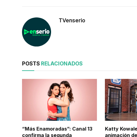
TVenserio
POSTS
RELACIONADOS
“Más Enamoradas”: Canal 13
Katty Kowale
confirma la segunda
animación de