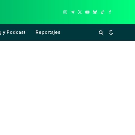
Instagram
Telegram
X
YouTube
Bluesky
TikTok
Facebook
(Twitter)
g y Podcast
Reportajes