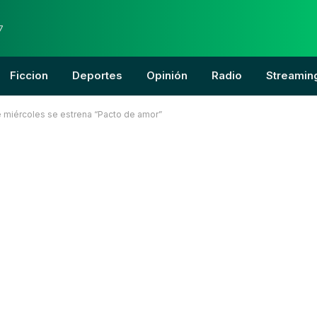
7
Ficcion
Deportes
Opinión
Radio
Streamin
e miércoles se estrena “Pacto de amor”