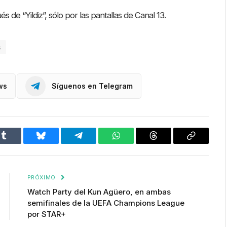
 de “Yildiz”, sólo por las pantallas de Canal 13.
s
ws
Síguenos en Telegram
Tumblr
Bluesky
Telegram
WhatsApp
Threads
Copiar
enlace
PRÓXIMO
Watch Party del Kun Agüero, en ambas
semifinales de la UEFA Champions League
por STAR+