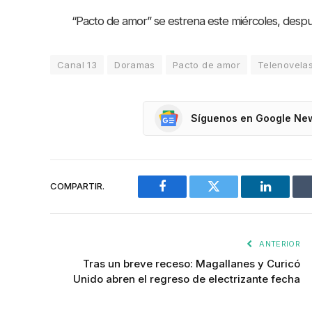
“Pacto de amor” se estrena este miércoles, después
Canal 13
Doramas
Pacto de amor
Telenovela
Síguenos en Google Ne
COMPARTIR.
Facebook
Twitter
LinkedIn
ANTERIOR
Tras un breve receso: Magallanes y Curicó
Unido abren el regreso de electrizante fecha