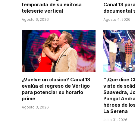
temporada de su exitosa
Canal 13 para
teleserie vertical
documental s
Agosto 6, 2026
Agosto 4, 2026
¿Vuelve un clásico? Canal 13
“¡Qué dice Ch
evalúa el regreso de Vértigo
viste de soli
para potenciar su horario
Saavedra, Jo
prime
Pangal Andra
héroes de lo
Agosto 3, 2026
La Serena
Julio 31, 2026