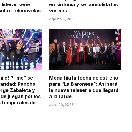
 liderar serie
en sintonía y se consolida los
obre telenovelas
viernes
Agosto 3, 2026
ile! Prime” se
Mega fija la fecha de estreno
daridad: Pancho
para “La Baronesa”: Así será
rge Zabaleta y
la nueva teleserie que llegará
de juegan por los
a la tarde
s temporales de
Julio 30, 2026