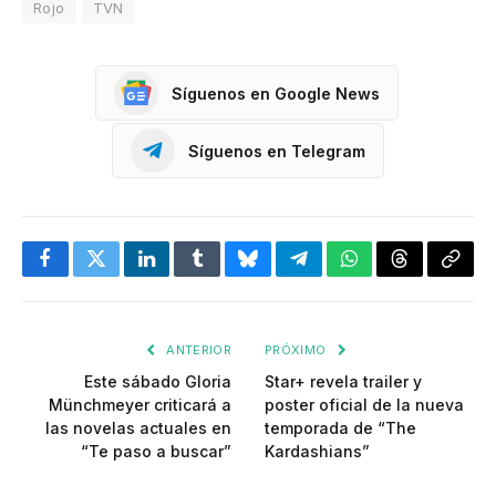
Rojo
TVN
Síguenos en Google News
Síguenos en Telegram
Facebook
Twitter
LinkedIn
Tumblr
Bluesky
Telegram
WhatsApp
Threads
Copia
enlac
ANTERIOR
PRÓXIMO
Este sábado Gloria
Star+ revela trailer y
Münchmeyer criticará a
poster oficial de la nueva
las novelas actuales en
temporada de “The
“Te paso a buscar”
Kardashians”