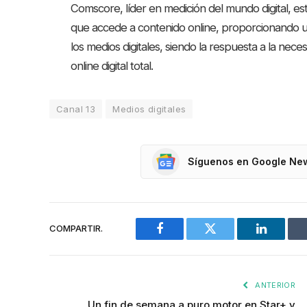
Comscore, líder en medición del mundo digital, est
que accede a contenido online, proporcionando u
los medios digitales, siendo la respuesta a la ne
online digital total.
Canal 13
Medios digitales
Síguenos en Google Ne
COMPARTIR.
Facebook
Twitter
LinkedIn
ANTERIOR
Un fin de semana a puro motor en Star+ y