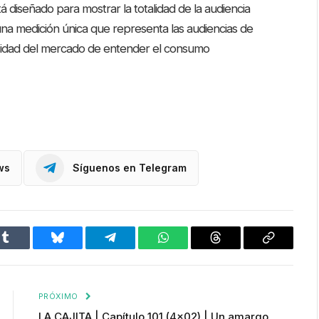
á diseñado para mostrar la totalidad de la audiencia
na medición única que representa las audiencias de
cesidad del mercado de entender el consumo
ws
Síguenos en Telegram
Tumblr
Bluesky
Telegram
WhatsApp
Threads
Copiar
enlace
PRÓXIMO
LA CAJITA | Capítulo 101 (4×02) | Un amargo