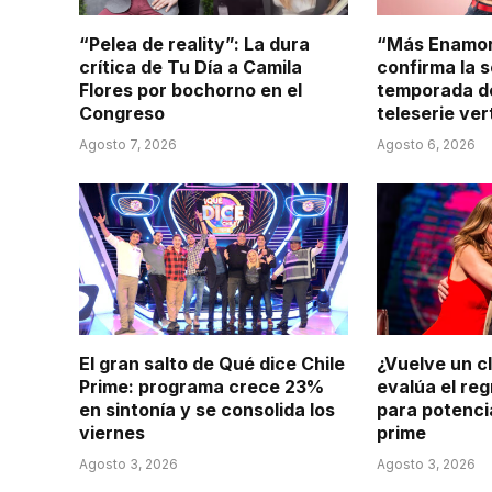
“Pelea de reality”: La dura
“Más Enamor
crítica de Tu Día a Camila
confirma la 
Flores por bochorno en el
temporada de
Congreso
teleserie ver
Agosto 7, 2026
Agosto 6, 2026
El gran salto de Qué dice Chile
¿Vuelve un c
Prime: programa crece 23%
evalúa el re
en sintonía y se consolida los
para potenci
viernes
prime
Agosto 3, 2026
Agosto 3, 2026