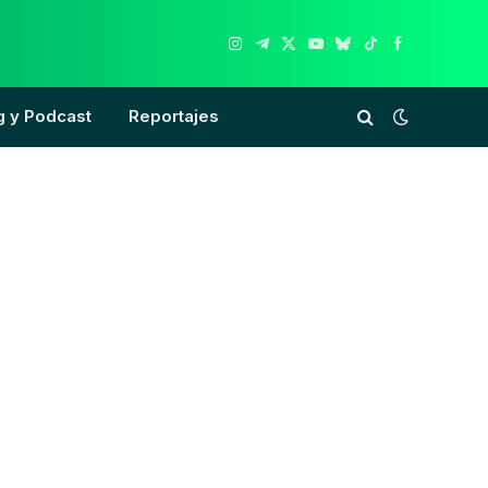
Instagram
Telegram
X
YouTube
Bluesky
TikTok
Facebook
(Twitter)
g y Podcast
Reportajes