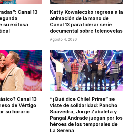
adas”: Canal 13
Katty Kowaleczko regresa a la
segunda
animación de la mano de
 su exitosa
Canal 13 para liderar serie
tical
documental sobre telenovelas
Agosto 4, 2026
lásico? Canal 13
“¡Qué dice Chile! Prime” se
greso de Vértigo
viste de solidaridad: Pancho
ar su horario
Saavedra, Jorge Zabaleta y
Pangal Andrade juegan por los
héroes de los temporales de
La Serena