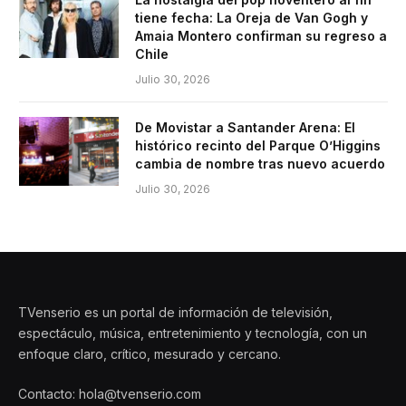
tiene fecha: La Oreja de Van Gogh y
Amaia Montero confirman su regreso a
Chile
Julio 30, 2026
De Movistar a Santander Arena: El
histórico recinto del Parque O’Higgins
cambia de nombre tras nuevo acuerdo
Julio 30, 2026
TVenserio es un portal de información de televisión,
espectáculo, música, entretenimiento y tecnología, con un
enfoque claro, crítico, mesurado y cercano.
Contacto: hola@tvenserio.com