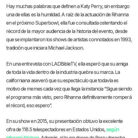
Hay muchas palabras que definen a Katy Perry, sin embargo
una de ellas es la humildad. A raíz de la actuación de Rihanna
en el próximo Superbowl, ella fue consultada ostentando el
récord de la mayor audiencia de la historia del evento, desde
que se implantaron los shows de artistas connotados en 1993,
tradición que iniciara Michael Jackson.
En una entrevista con LADBibleTV, ella esperó que su amiga
de toda la vida dentro de la industria quebre su marca. La
californiana aseveró que su espectáculo que todavía es
motivo de memes cada vez que llega la instancia “Sigue siendo
el programa más visto, pero Rihanna definitivamente romperá
el récord, eso espero”.
En su show en 2015, su presentación obtuvo la excelente
cifra de 118.5 telespectadores en Estados Unidos,
según
informó Nielsen
. Además, el buen deseo de Perry desecha