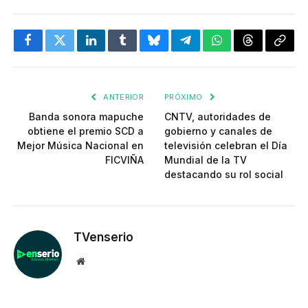
Facebook
Twitter
LinkedIn
Tumblr
Bluesky
Telegram
WhatsApp
Threads
Copia
enlac
ANTERIOR
PRÓXIMO
Banda sonora mapuche
CNTV, autoridades de
obtiene el premio SCD a
gobierno y canales de
Mejor Música Nacional en
televisión celebran el Día
FICVIÑA
Mundial de la TV
destacando su rol social
TVenserio
Website