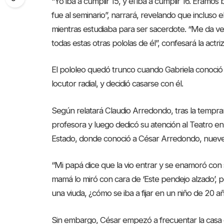
“Yo iba a cumplir 15, y él iba a cumplir 16. Éramo
fue al seminario”, narrará, revelando que incluso
mientras estudiaba para ser sacerdote. “Me da ve
todas estas otras pololas de él”, confesará la actriz
El pololeo quedó trunco cuando Gabriela conoció
locutor radial, y decidió casarse con él.
Según relatará Claudio Arredondo, tras la tempr
profesora y luego dedicó su atención al Teatro en
Estado, donde conoció a César Arredondo, nueve a
“Mi papá dice que la vio entrar y se enamoró con so
mamá lo miró con cara de ‘Este pendejo alzado’, po
una viuda, ¿cómo se iba a fijar en un niño de 20 añ
Sin embargo, César empezó a frecuentar la casa d