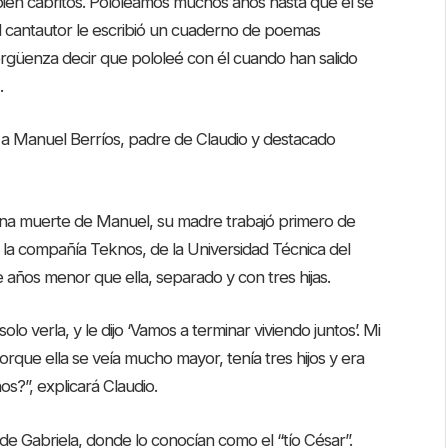
s bien cabritos. Pololeamos muchos años hasta que él se
 el cantautor le escribió un cuaderno de poemas
rgüenza decir que pololeé con él cuando han salido
.
 a Manuel Berríos, padre de Claudio y destacado
ana muerte de Manuel, su madre trabajó primero de
 la compañía Teknos, de la Universidad Técnica del
ños menor que ella, separado y con tres hijas.
lo verla, y le dijo ‘Vamos a terminar viviendo juntos’. Mi
rque ella se veía mucho mayor, tenía tres hijos y era
os?”, explicará Claudio.
e Gabriela, donde lo conocían como el “tío César”.