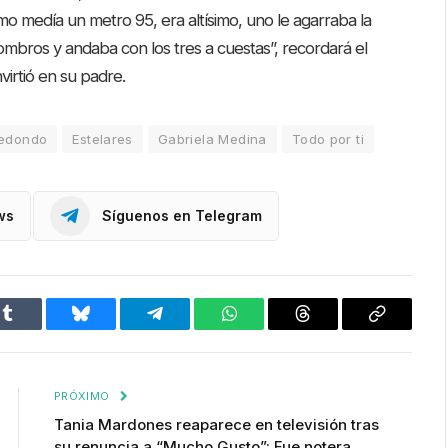
mo medía un metro 95, era altísimo, uno le agarraba la
hombros y andaba con los tres a cuestas”, recordará el
irtió en su padre.
redondo
Estelares
Gabriela Medina
Todo por ti
ws
Síguenos en Telegram
Tumblr
Bluesky
Telegram
WhatsApp
Threads
Copiar
enlace
PRÓXIMO
Tania Mardones reaparece en televisión tras
su renuncia a “Mucho Gusto”: Fue notera