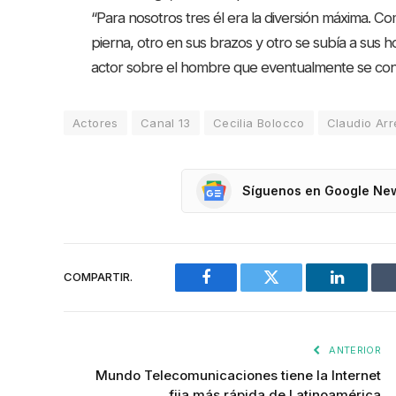
“Para nosotros tres él era la diversión máxima. Co
pierna, otro en sus brazos y otro se subía a sus 
actor sobre el hombre que eventualmente se conv
Actores
Canal 13
Cecilia Bolocco
Claudio Ar
Síguenos en Google Ne
COMPARTIR.
Facebook
Twitter
LinkedIn
ANTERIOR
Mundo Telecomunicaciones tiene la Internet
fija más rápida de Latinoamérica