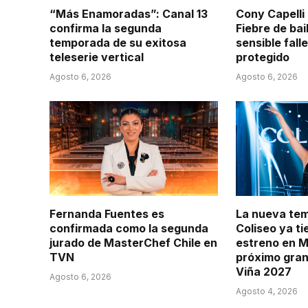
“Más Enamoradas”: Canal 13
Cony Capelli
confirma la segunda
Fiebre de bai
temporada de su exitosa
sensible fall
teleserie vertical
protegido
Agosto 6, 2026
Agosto 6, 2026
Fernanda Fuentes es
La nueva te
confirmada como la segunda
Coliseo ya t
jurado de MasterChef Chile en
estreno en M
TVN
próximo gran
Viña 2027
Agosto 6, 2026
Agosto 4, 2026