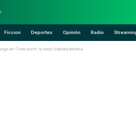
7
Ficcion
Deportes
Opinión
Radio
Streamin
o en “Todo por ti”, la actriz Gabriela Medina