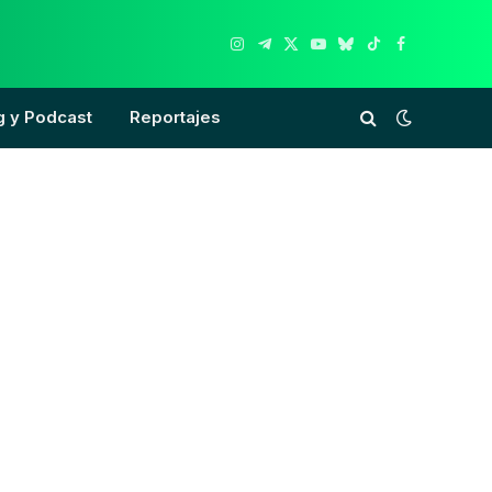
Instagram
Telegram
X
YouTube
Bluesky
TikTok
Facebook
(Twitter)
g y Podcast
Reportajes