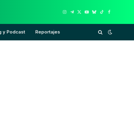
Instagram
Telegram
X
YouTube
Bluesky
TikTok
Facebook
(Twitter)
g y Podcast
Reportajes