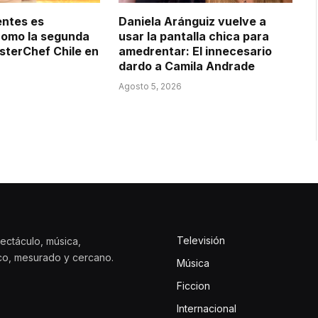
entes es
Daniela Aránguiz vuelve a
como la segunda
usar la pantalla chica para
sterChef Chile en
amedrentar: El innecesario
dardo a Camila Andrade
Agosto 5, 2026
Televisión
ectáculo, música,
ico, mesurado y cercano.
Música
Ficcion
Internacional