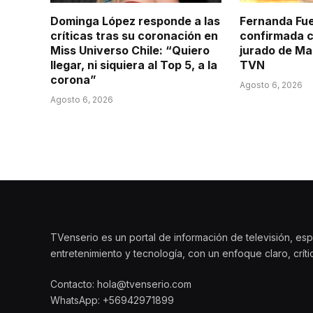
Dominga López responde a las
Fernanda Fu
críticas tras su coronación en
confirmada 
Miss Universo Chile: “Quiero
jurado de Ma
llegar, ni siquiera al Top 5, a la
TVN
corona”
Agosto 6, 2026
Agosto 6, 2026
TVenserio es un portal de información de televisión, esp
entretenimiento y tecnología, con un enfoque claro, crít
Contacto: hola@tvenserio.com
WhatsApp: +56942971899