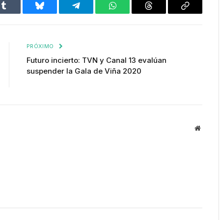
Tumblr
Bluesky
Telegram
WhatsApp
Threads
Copiar
enlace
PRÓXIMO
Futuro incierto: TVN y Canal 13 evalúan
suspender la Gala de Viña 2020
Websit