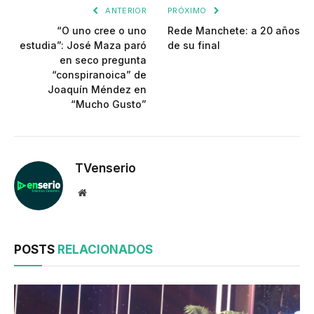
ANTERIOR
PRÓXIMO
“O uno cree o uno
Rede Manchete: a 20 años
estudia”: José Maza paró
de su final
en seco pregunta
“conspiranoica” de
Joaquín Méndez en
“Mucho Gusto”
TVenserio
Website
POSTS
RELACIONADOS