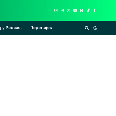
Instagram
Telegram
X
YouTube
Bluesky
TikTok
Facebook
(Twitter)
g y Podcast
Reportajes