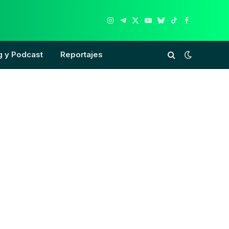
Instagram
Telegram
X
YouTube
Bluesky
TikTok
Facebook
(Twitter)
g y Podcast
Reportajes