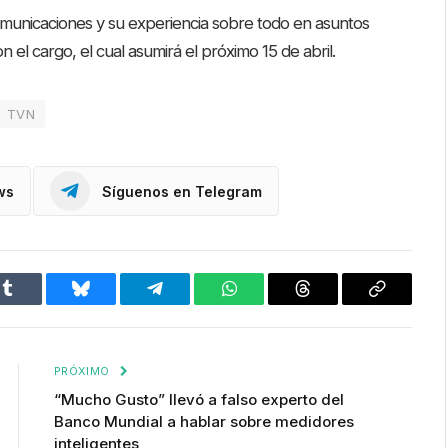
comunicaciones y su experiencia sobre todo en asuntos
 el cargo, el cual asumirá el próximo 15 de abril.
TVN
ws
Síguenos en Telegram
Tumblr
Bluesky
Telegram
WhatsApp
Threads
Copiar
enlace
PRÓXIMO
“Mucho Gusto” llevó a falso experto del
Banco Mundial a hablar sobre medidores
inteligentes