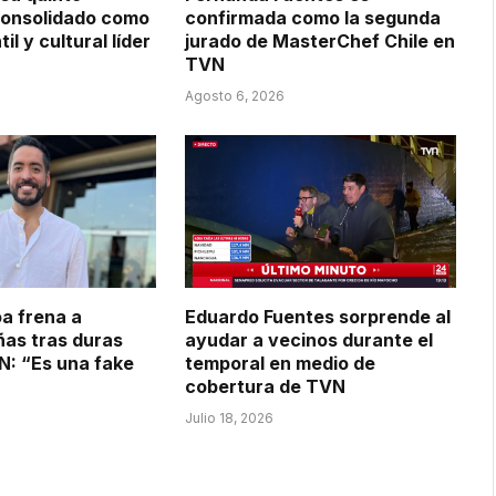
consolidado como
confirmada como la segunda
til y cultural líder
jurado de MasterChef Chile en
TVN
Agosto 6, 2026
a frena a
Eduardo Fuentes sorprende al
as tras duras
ayudar a vecinos durante el
VN: “Es una fake
temporal en medio de
cobertura de TVN
Julio 18, 2026