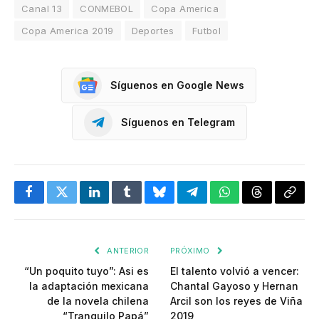
Canal 13
CONMEBOL
Copa America
Copa America 2019
Deportes
Futbol
Síguenos en Google News
Síguenos en Telegram
Facebook
Twitter
LinkedIn
Tumblr
Bluesky
Telegram
WhatsApp
Threads
Copia
enlac
ANTERIOR
PRÓXIMO
“Un poquito tuyo”: Asi es
El talento volvió a vencer:
la adaptación mexicana
Chantal Gayoso y Hernan
de la novela chilena
Arcil son los reyes de Viña
“Tranquilo Papá”
2019