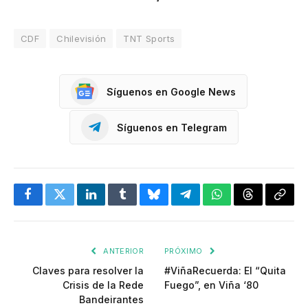
CDF
Chilevisión
TNT Sports
Síguenos en Google News
Síguenos en Telegram
Facebook
Twitter
LinkedIn
Tumblr
Bluesky
Telegram
WhatsApp
Threads
Copia
enlac
ANTERIOR
PRÓXIMO
Claves para resolver la
#ViñaRecuerda: El “Quita
Crisis de la Rede
Fuego”, en Viña ‘80
Bandeirantes