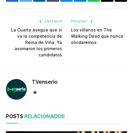
Facebook
Twitter
LinkedIn
Tumblr
Bluesky
Telegram
WhatsApp
Threads
Copia
enlac
ANTERIOR
PRÓXIMO
La Cuarta asegua que si
Los villanos en The
va la competencia de
Walking Dead que nunca
Reina de Viña: Ya
olvidaremos
asomaron los primeros
candidatos
TVenserio
Website
POSTS
RELACIONADOS