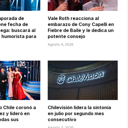
mporada de
Vale Roth reacciona al
iene fecha de
embarazo de Cony Capelli en
ega: buscará al
Fiebre de Baile y le dedica un
 humorista para
potente consejo
Agosto 4, 2026
o Chile coronó a
Chilevisión lidera la sintonía
z y lideró en
en julio por segundo mes
todas sus
consecutivo
Agosto 3, 2026