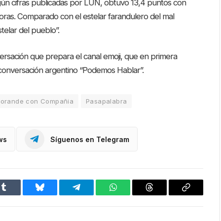
gún cifras publicadas por LUN, obtuvo 13,4 puntos con
horas. Comparado con el estelar farandulero del mal
stelar del pueblo”.
versación que prepara el canal emoji, que en primera
e conversación argentino “Podemos Hablar”.
orande con Compañia
Pasapalabra
ws
Síguenos en Telegram
Tumblr
Bluesky
Telegram
WhatsApp
Threads
Copiar
enlace