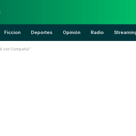
6
Ficcion
Deportes
Opinión
Radio
Streamin
dé con Compañía”