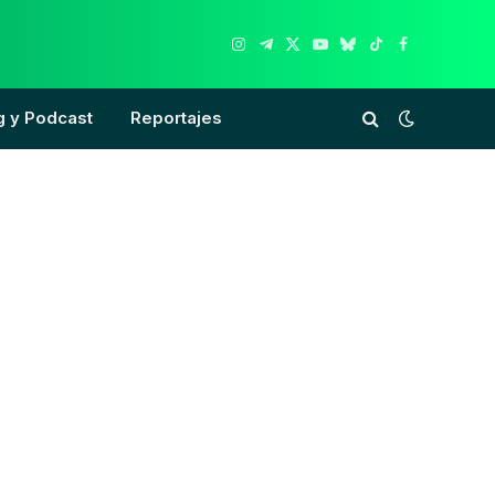
Instagram
Telegram
X
YouTube
Bluesky
TikTok
Facebook
(Twitter)
g y Podcast
Reportajes