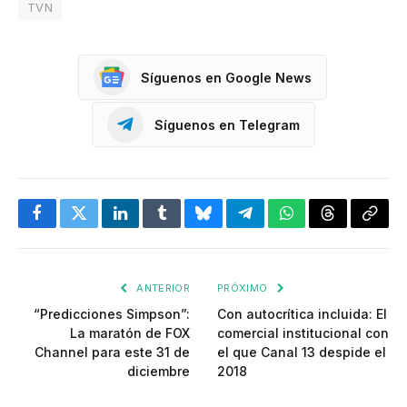
TVN
Síguenos en Google News
Síguenos en Telegram
Facebook
Twitter
LinkedIn
Tumblr
Bluesky
Telegram
WhatsApp
Threads
Copia
enlac
ANTERIOR
PRÓXIMO
“Predicciones Simpson”:
Con autocrítica incluida: El
La maratón de FOX
comercial institucional con
Channel para este 31 de
el que Canal 13 despide el
diciembre
2018