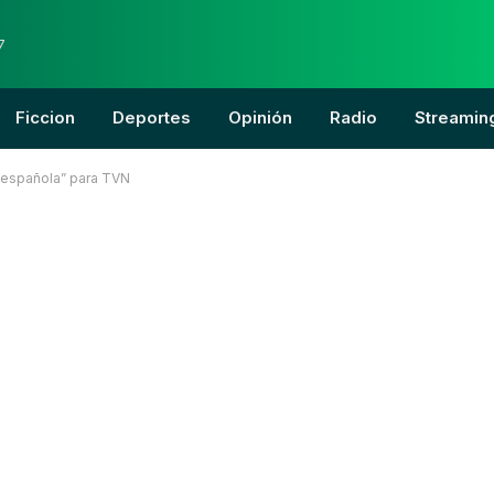
7
Ficcion
Deportes
Opinión
Radio
Streamin
la española” para TVN