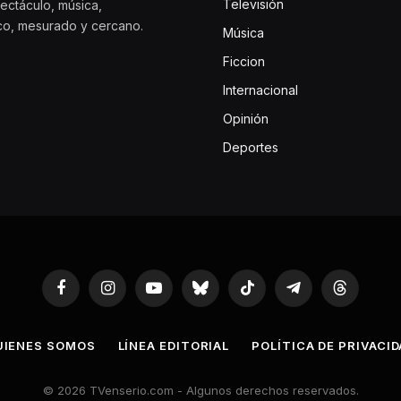
Televisión
ectáculo, música,
ico, mesurado y cercano.
Música
Ficcion
Internacional
Opinión
Deportes
Facebook
Instagram
YouTube
Bluesky
TikTok
Telegram
Threads
UIENES SOMOS
LÍNEA EDITORIAL
POLÍTICA DE PRIVACI
© 2026 TVenserio.com - Algunos derechos reservados.