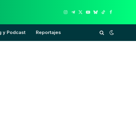
Instagram
Telegram
X
YouTube
Bluesky
TikTok
Facebook
(Twitter)
g y Podcast
Reportajes