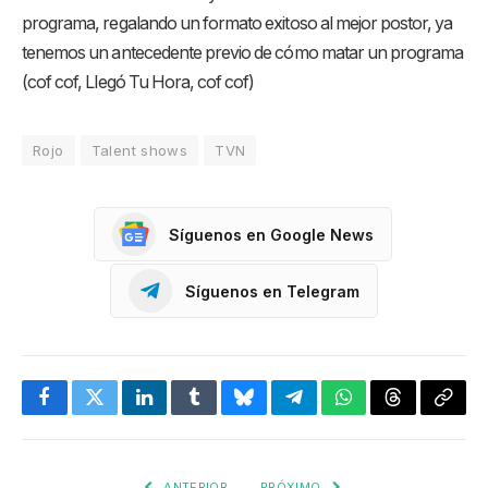
programa, regalando un formato exitoso al mejor postor, ya
tenemos un antecedente previo de cómo matar un programa
(cof cof, Llegó Tu Hora, cof cof)
Rojo
Talent shows
TVN
Síguenos en Google News
Síguenos en Telegram
Facebook
Twitter
LinkedIn
Tumblr
Bluesky
Telegram
WhatsApp
Threads
Copia
enlac
ANTERIOR
PRÓXIMO