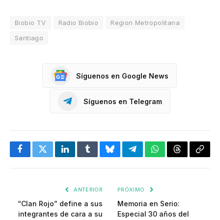
Biobio TV
Radio Biobio
Region Metropolitana
Santiago
Síguenos en Google News
Síguenos en Telegram
Facebook
Twitter
LinkedIn
Tumblr
Bluesky
Telegram
WhatsApp
Threads
Copia
enlac
ANTERIOR
PRÓXIMO
“Clan Rojo” define a sus
Memoria en Serio:
integrantes de cara a su
Especial 30 años del