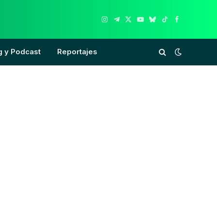
Instagram
Telegram
X
YouTube
Bluesky
TikTok
Facebook
(Twitter)
g y Podcast
Reportajes