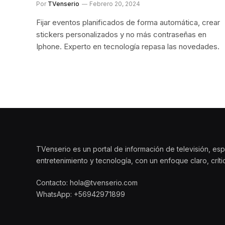
Por
TVenserio
Febrero 20, 2024
Fijar eventos planificados de forma automática, crear
stickers personalizados y no más contraseñas en
Iphone. Experto en tecnología repasa las novedades.
TVenserio es un portal de información de televisión, esp
entretenimiento y tecnología, con un enfoque claro, crít
Contacto: hola@tvenserio.com
WhatsApp: +56942971899