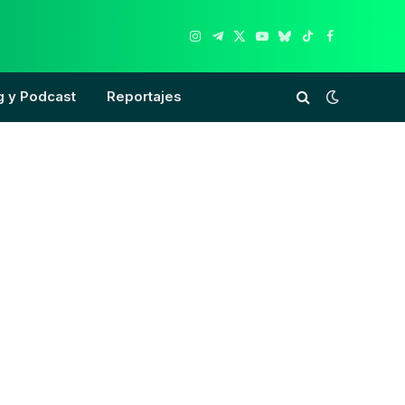
Instagram
Telegram
X
YouTube
Bluesky
TikTok
Facebook
(Twitter)
g y Podcast
Reportajes