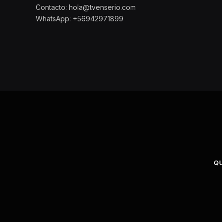
Contacto: hola@tvenserio.com
WhatsApp: +56942971899
Q