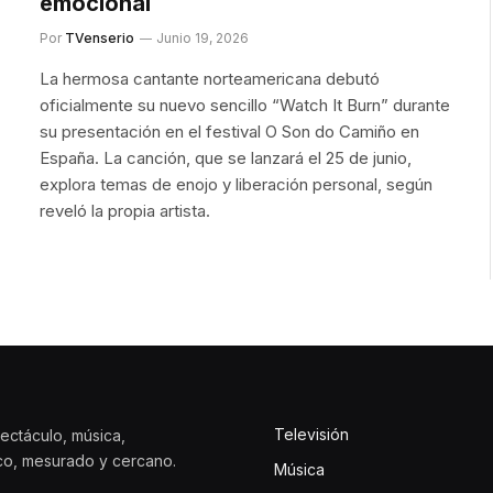
emocional
Por
TVenserio
Junio 19, 2026
La hermosa cantante norteamericana debutó
oficialmente su nuevo sencillo “Watch It Burn” durante
su presentación en el festival O Son do Camiño en
España. La canción, que se lanzará el 25 de junio,
explora temas de enojo y liberación personal, según
reveló la propia artista.
Televisión
ectáculo, música,
ico, mesurado y cercano.
Música