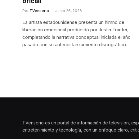
oficial
Por
TVenserio
Junio 26, 2026
La artista estadounidense presenta un himno de
liberación emocional producido por Justin Tranter,
completando la narrativa conceptual iniciada el año
pasado con su anterior lanzamiento discográfico.
TVenserio es un portal de información de televisión, esp
entretenimiento y tecnología, con un enfoque claro, crít