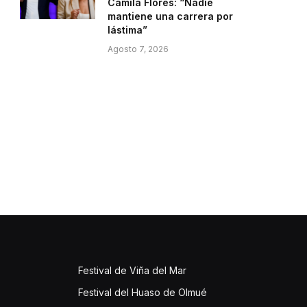
Camila Flores: “Nadie
mantiene una carrera por
lástima”
Agosto 7, 2026
Festival de Viña del Mar
Festival del Huaso de Olmué